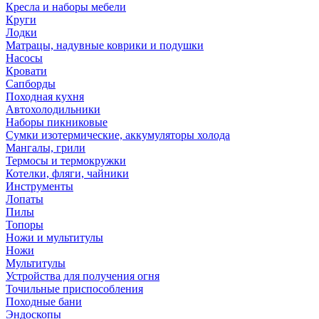
Кресла и наборы мебели
Круги
Лодки
Матрацы, надувные коврики и подушки
Насосы
Кровати
Сапборды
Походная кухня
Автохолодильники
Наборы пикниковые
Сумки изотермические, аккумуляторы холода
Мангалы, грили
Термосы и термокружки
Котелки, фляги, чайники
Инструменты
Лопаты
Пилы
Топоры
Ножи и мультитулы
Ножи
Мультитулы
Устройства для получения огня
Точильные приспособления
Походные бани
Эндоскопы