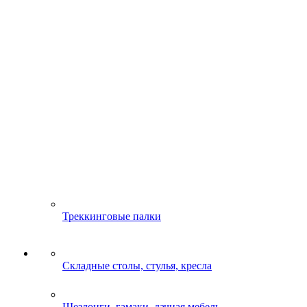
Треккинговые палки
Складные столы, стулья, кресла
Шезлонги, гамаки, дачная мебель