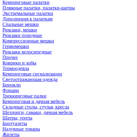
Кемпинговые палатки
Пляжные палатки, палатки-шатры
Экстремальные палатки
Дополнения к палаткам
Спальные мешки
Рюкзаки, мешки
Рюкзаки походные
Компрессионные мешки
Гермомешки
Рюкзаки велосипедные
Прочее
Коврики и хобы
Термоодеяла
Кемпинговые сигнализации
Светоотражающая одежда
Бинокли
Фонари
Треккинговые палки
Кемпинговая и дачная мебель
Складные столы, стулья, кресла
Шезлонги, гамаки, дачная мебель
Шатры, тенты
Биотуалеты
Надувные товары
Жилеты