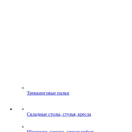
Треккинговые палки
Складные столы, стулья, кресла
Шезлонги, гамаки, дачная мебель