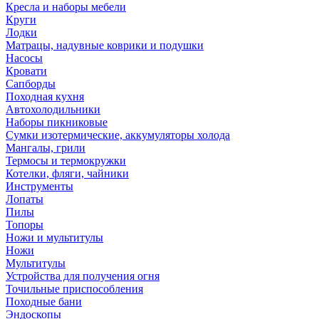
Кресла и наборы мебели
Круги
Лодки
Матрацы, надувные коврики и подушки
Насосы
Кровати
Сапборды
Походная кухня
Автохолодильники
Наборы пикниковые
Сумки изотермические, аккумуляторы холода
Мангалы, грили
Термосы и термокружки
Котелки, фляги, чайники
Инструменты
Лопаты
Пилы
Топоры
Ножи и мультитулы
Ножи
Мультитулы
Устройства для получения огня
Точильные приспособления
Походные бани
Эндоскопы