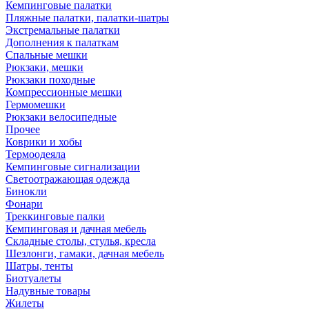
Кемпинговые палатки
Пляжные палатки, палатки-шатры
Экстремальные палатки
Дополнения к палаткам
Спальные мешки
Рюкзаки, мешки
Рюкзаки походные
Компрессионные мешки
Гермомешки
Рюкзаки велосипедные
Прочее
Коврики и хобы
Термоодеяла
Кемпинговые сигнализации
Светоотражающая одежда
Бинокли
Фонари
Треккинговые палки
Кемпинговая и дачная мебель
Складные столы, стулья, кресла
Шезлонги, гамаки, дачная мебель
Шатры, тенты
Биотуалеты
Надувные товары
Жилеты