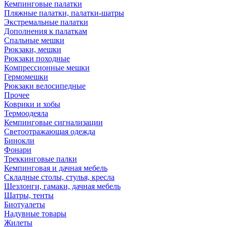
Кемпинговые палатки
Пляжные палатки, палатки-шатры
Экстремальные палатки
Дополнения к палаткам
Спальные мешки
Рюкзаки, мешки
Рюкзаки походные
Компрессионные мешки
Гермомешки
Рюкзаки велосипедные
Прочее
Коврики и хобы
Термоодеяла
Кемпинговые сигнализации
Светоотражающая одежда
Бинокли
Фонари
Треккинговые палки
Кемпинговая и дачная мебель
Складные столы, стулья, кресла
Шезлонги, гамаки, дачная мебель
Шатры, тенты
Биотуалеты
Надувные товары
Жилеты