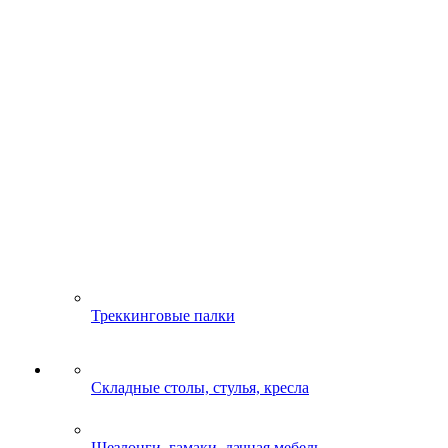
Треккинговые палки
Складные столы, стулья, кресла
Шезлонги, гамаки, дачная мебель