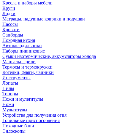
Кресла и наборы мебели
Круги
Лодки
Матрацы, надувные коврики и подушки
Насосы
Кровати
Сапборды
Походная кухня
Автохолодильники
Наборы пикниковые
Сумки изотермические, аккумуляторы холода
Мангалы, грили
Термосы и термокружки
Котелки, фляги, чайники
Инструменты
Лопаты
Пилы
Топоры
Ножи и мультитулы
Ножи
Мультитулы
Устройства для получения огня
Точильные приспособления
Походные бани
Эндоскопы