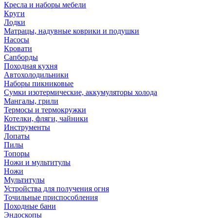
Кресла и наборы мебели
Круги
Лодки
Матрацы, надувные коврики и подушки
Насосы
Кровати
Сапборды
Походная кухня
Автохолодильники
Наборы пикниковые
Сумки изотермические, аккумуляторы холода
Мангалы, грили
Термосы и термокружки
Котелки, фляги, чайники
Инструменты
Лопаты
Пилы
Топоры
Ножи и мультитулы
Ножи
Мультитулы
Устройства для получения огня
Точильные приспособления
Походные бани
Эндоскопы