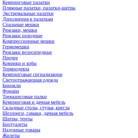
Кемпинговые палатки
Пляжные палатки, палатки-шатры
Экстремальные палатки
Дополнения к палаткам
Спальные мешки
Рюкзаки, мешки
Рюкзаки походные
Компрессионные мешки
Гермомешки
Рюкзаки велосипедные
Прочее
Коврики и хобы
Термоодеяла
Кемпинговые сигнализации
Светоотражающая одежда
Бинокли
Фонари
Треккинговые палки
Кемпинговая и дачная мебель
Складные столы, стулья, кресла
Шезлонги, гамаки, дачная мебель
Шатры, тенты
Биотуалеты
Надувные товары
Жилеты