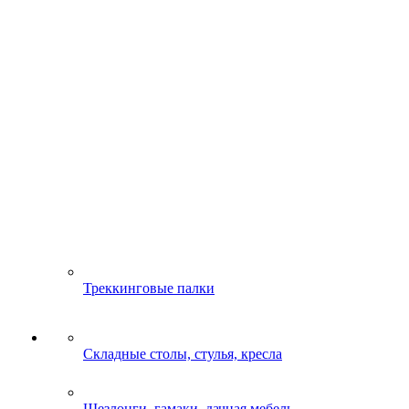
Треккинговые палки
Складные столы, стулья, кресла
Шезлонги, гамаки, дачная мебель