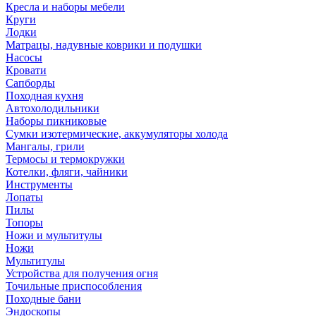
Кресла и наборы мебели
Круги
Лодки
Матрацы, надувные коврики и подушки
Насосы
Кровати
Сапборды
Походная кухня
Автохолодильники
Наборы пикниковые
Сумки изотермические, аккумуляторы холода
Мангалы, грили
Термосы и термокружки
Котелки, фляги, чайники
Инструменты
Лопаты
Пилы
Топоры
Ножи и мультитулы
Ножи
Мультитулы
Устройства для получения огня
Точильные приспособления
Походные бани
Эндоскопы