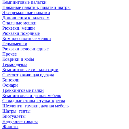
Кемпинговые палатки
Пляжные палатки, палатки-шатры
Экстремальные палатки
Дополнения к палаткам
Спальные мешки
Рюкзаки, мешки
Рюкзаки походные
Компрессионные мешки
Гермомешки
Рюкзаки велосипедные
Прочее
Коврики и хобы
Термоодеяла
Кемпинговые сигнализации
Светоотражающая одежда
Бинокли
Фонари
Треккинговые палки
Кемпинговая и дачная мебель
Складные столы, стулья, кресла
Шезлонги, гамаки, дачная мебель
Шатры, тенты
Биотуалеты
Надувные товары
Жилеты