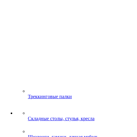
Треккинговые палки
Складные столы, стулья, кресла
Шезлонги, гамаки, дачная мебель