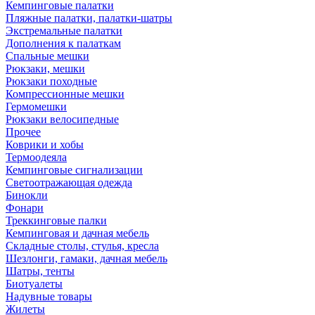
Кемпинговые палатки
Пляжные палатки, палатки-шатры
Экстремальные палатки
Дополнения к палаткам
Спальные мешки
Рюкзаки, мешки
Рюкзаки походные
Компрессионные мешки
Гермомешки
Рюкзаки велосипедные
Прочее
Коврики и хобы
Термоодеяла
Кемпинговые сигнализации
Светоотражающая одежда
Бинокли
Фонари
Треккинговые палки
Кемпинговая и дачная мебель
Складные столы, стулья, кресла
Шезлонги, гамаки, дачная мебель
Шатры, тенты
Биотуалеты
Надувные товары
Жилеты