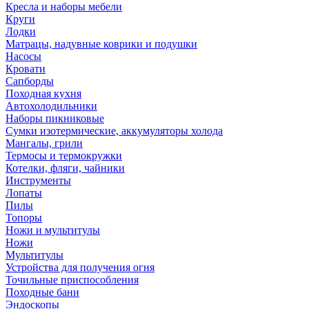
Кресла и наборы мебели
Круги
Лодки
Матрацы, надувные коврики и подушки
Насосы
Кровати
Сапборды
Походная кухня
Автохолодильники
Наборы пикниковые
Сумки изотермические, аккумуляторы холода
Мангалы, грили
Термосы и термокружки
Котелки, фляги, чайники
Инструменты
Лопаты
Пилы
Топоры
Ножи и мультитулы
Ножи
Мультитулы
Устройства для получения огня
Точильные приспособления
Походные бани
Эндоскопы