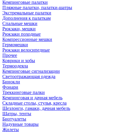
Кемпинговые палатки
Пляжные палатки, палатки-шатры
Экстремальные палатки
Дополнения к палаткам
Спальные мешки
Рюкзаки, мешки
Рюкзаки походные
Компрессионные мешки
Гермомешки
Рюкзаки велосипедные
Прочее
Коврики и хобы
Термоодеяла
Кемпинговые сигнализации
Светоотражающая одежда
Бинокли
Фонари
Треккинговые палки
Кемпинговая и дачная мебель
Складные столы, стулья, кресла
Шезлонги, гамаки, дачная мебель
Шатры, тенты
Биотуалеты
Надувные товары
Жилеты