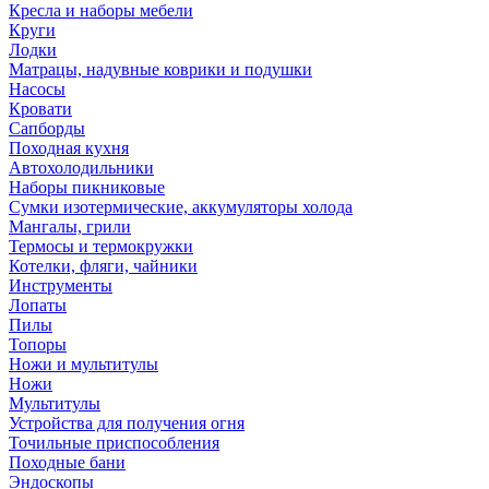
Кресла и наборы мебели
Круги
Лодки
Матрацы, надувные коврики и подушки
Насосы
Кровати
Сапборды
Походная кухня
Автохолодильники
Наборы пикниковые
Сумки изотермические, аккумуляторы холода
Мангалы, грили
Термосы и термокружки
Котелки, фляги, чайники
Инструменты
Лопаты
Пилы
Топоры
Ножи и мультитулы
Ножи
Мультитулы
Устройства для получения огня
Точильные приспособления
Походные бани
Эндоскопы