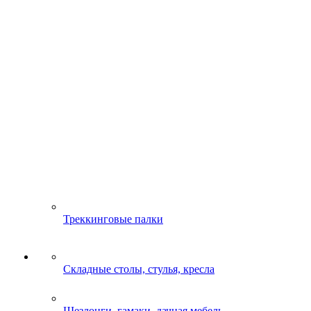
Треккинговые палки
Складные столы, стулья, кресла
Шезлонги, гамаки, дачная мебель