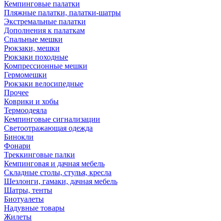
Кемпинговые палатки
Пляжные палатки, палатки-шатры
Экстремальные палатки
Дополнения к палаткам
Спальные мешки
Рюкзаки, мешки
Рюкзаки походные
Компрессионные мешки
Гермомешки
Рюкзаки велосипедные
Прочее
Коврики и хобы
Термоодеяла
Кемпинговые сигнализации
Светоотражающая одежда
Бинокли
Фонари
Треккинговые палки
Кемпинговая и дачная мебель
Складные столы, стулья, кресла
Шезлонги, гамаки, дачная мебель
Шатры, тенты
Биотуалеты
Надувные товары
Жилеты