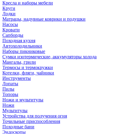
Кресла и наборы мебели
Круги
Лодки
Матрацы, надувные коврики и подушки
Насосы
Кровати
Сапборды
Походная кухня
Автохолодильники
Наборы пикниковые
Сумки изотермические, аккумуляторы холода
Мангалы, грили
Термосы и термокружки
Котелки, фляги, чайники
Инструменты
Лопаты
Пилы
Топоры
Ножи и мультитулы
Ножи
Мультитулы
Устройства для получения огня
Точильные приспособления
Походные бани
Эндоскопы