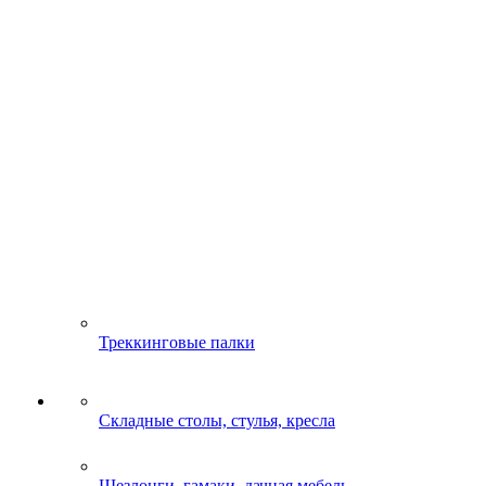
Треккинговые палки
Складные столы, стулья, кресла
Шезлонги, гамаки, дачная мебель