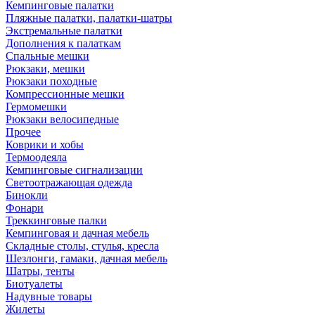
Кемпинговые палатки
Пляжные палатки, палатки-шатры
Экстремальные палатки
Дополнения к палаткам
Спальные мешки
Рюкзаки, мешки
Рюкзаки походные
Компрессионные мешки
Гермомешки
Рюкзаки велосипедные
Прочее
Коврики и хобы
Термоодеяла
Кемпинговые сигнализации
Светоотражающая одежда
Бинокли
Фонари
Треккинговые палки
Кемпинговая и дачная мебель
Складные столы, стулья, кресла
Шезлонги, гамаки, дачная мебель
Шатры, тенты
Биотуалеты
Надувные товары
Жилеты