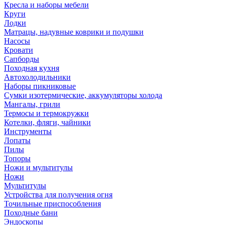
Кресла и наборы мебели
Круги
Лодки
Матрацы, надувные коврики и подушки
Насосы
Кровати
Сапборды
Походная кухня
Автохолодильники
Наборы пикниковые
Сумки изотермические, аккумуляторы холода
Мангалы, грили
Термосы и термокружки
Котелки, фляги, чайники
Инструменты
Лопаты
Пилы
Топоры
Ножи и мультитулы
Ножи
Мультитулы
Устройства для получения огня
Точильные приспособления
Походные бани
Эндоскопы