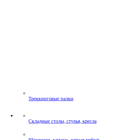
Треккинговые палки
Складные столы, стулья, кресла
Шезлонги, гамаки, дачная мебель