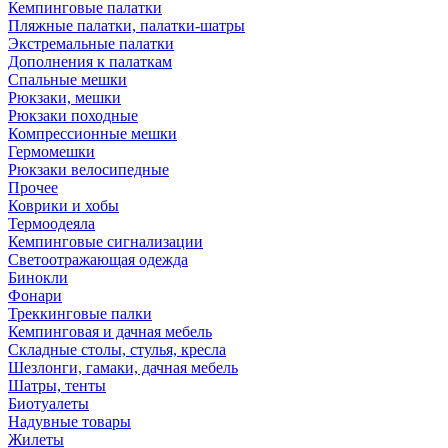
Кемпинговые палатки
Пляжные палатки, палатки-шатры
Экстремальные палатки
Дополнения к палаткам
Спальные мешки
Рюкзаки, мешки
Рюкзаки походные
Компрессионные мешки
Гермомешки
Рюкзаки велосипедные
Прочее
Коврики и хобы
Термоодеяла
Кемпинговые сигнализации
Светоотражающая одежда
Бинокли
Фонари
Треккинговые палки
Кемпинговая и дачная мебель
Складные столы, стулья, кресла
Шезлонги, гамаки, дачная мебель
Шатры, тенты
Биотуалеты
Надувные товары
Жилеты