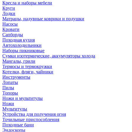
Кресла и наборы мебели
Круги
Лодки
Матрацы, надувные коврики и подушки
Насосы
Кровати
Сапборды
Походная кухня
Автохолодильники
Наборы пикниковые
Сумки изотермические, аккумуляторы холода
Мангалы, грили
Термосы и термокружки
Котелки, фляги, чайники
Инструменты
Лопаты
Пилы
Топоры
Ножи и мультитулы
Ножи
Мультитулы
Устройства для получения огня
Точильные приспособления
Походные бани
Эндоскопы