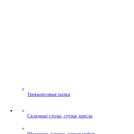
Треккинговые палки
Складные столы, стулья, кресла
Шезлонги, гамаки, дачная мебель