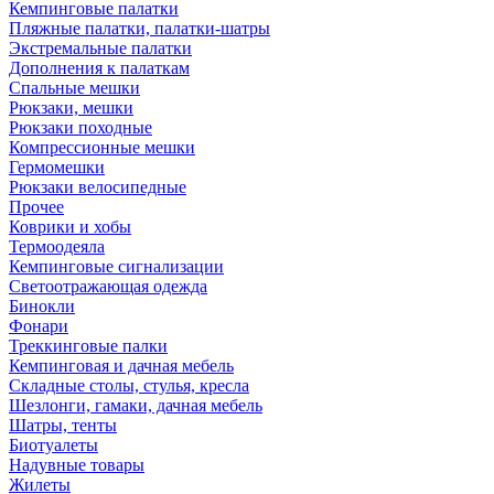
Кемпинговые палатки
Пляжные палатки, палатки-шатры
Экстремальные палатки
Дополнения к палаткам
Спальные мешки
Рюкзаки, мешки
Рюкзаки походные
Компрессионные мешки
Гермомешки
Рюкзаки велосипедные
Прочее
Коврики и хобы
Термоодеяла
Кемпинговые сигнализации
Светоотражающая одежда
Бинокли
Фонари
Треккинговые палки
Кемпинговая и дачная мебель
Складные столы, стулья, кресла
Шезлонги, гамаки, дачная мебель
Шатры, тенты
Биотуалеты
Надувные товары
Жилеты