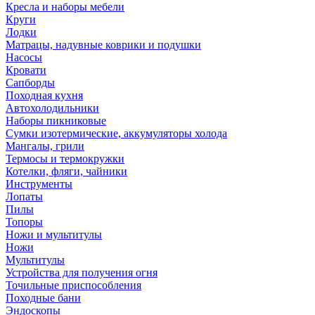
Кресла и наборы мебели
Круги
Лодки
Матрацы, надувные коврики и подушки
Насосы
Кровати
Сапборды
Походная кухня
Автохолодильники
Наборы пикниковые
Сумки изотермические, аккумуляторы холода
Мангалы, грили
Термосы и термокружки
Котелки, фляги, чайники
Инструменты
Лопаты
Пилы
Топоры
Ножи и мультитулы
Ножи
Мультитулы
Устройства для получения огня
Точильные приспособления
Походные бани
Эндоскопы