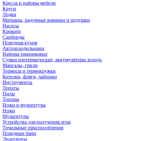
Кресла и наборы мебели
Круги
Лодки
Матрацы, надувные коврики и подушки
Насосы
Кровати
Сапборды
Походная кухня
Автохолодильники
Наборы пикниковые
Сумки изотермические, аккумуляторы холода
Мангалы, грили
Термосы и термокружки
Котелки, фляги, чайники
Инструменты
Лопаты
Пилы
Топоры
Ножи и мультитулы
Ножи
Мультитулы
Устройства для получения огня
Точильные приспособления
Походные бани
Эндоскопы