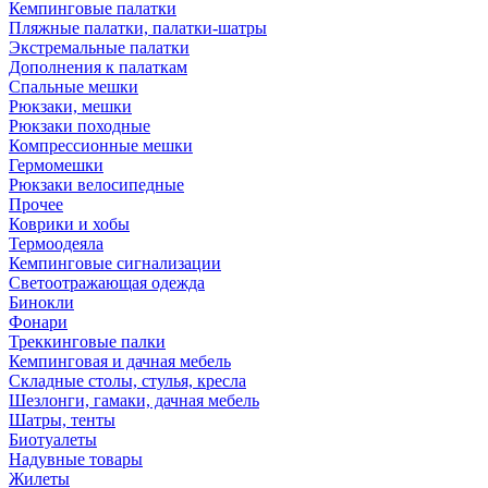
Кемпинговые палатки
Пляжные палатки, палатки-шатры
Экстремальные палатки
Дополнения к палаткам
Спальные мешки
Рюкзаки, мешки
Рюкзаки походные
Компрессионные мешки
Гермомешки
Рюкзаки велосипедные
Прочее
Коврики и хобы
Термоодеяла
Кемпинговые сигнализации
Светоотражающая одежда
Бинокли
Фонари
Треккинговые палки
Кемпинговая и дачная мебель
Складные столы, стулья, кресла
Шезлонги, гамаки, дачная мебель
Шатры, тенты
Биотуалеты
Надувные товары
Жилеты