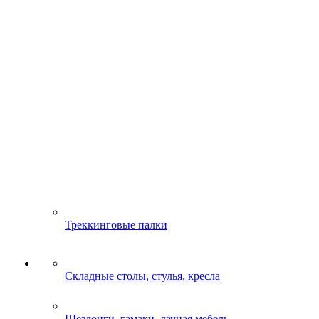
Треккинговые палки
Складные столы, стулья, кресла
Шезлонги, гамаки, дачная мебель