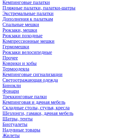
Кемпинговые палатки
Пляжные палатки, палатки-шатры
Экстремальные палатки
Дополнения к палаткам
Спальные мешки
Рюкзаки, мешки
Рюкзаки походные
Компрессионные мешки
Гермомешки
Рюкзаки велосипедные
Прочее
Коврики и хобы
Термоодеяла
Кемпинговые сигнализации
Светоотражающая одежда
Бинокли
Фонари
Треккинговые палки
Кемпинговая и дачная мебель
Складные столы, стулья, кресла
Шезлонги, гамаки, дачная мебель
Шатры, тенты
Биотуалеты
Надувные товары
Жилеты