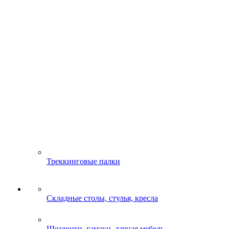
Треккинговые палки
Складные столы, стулья, кресла
Шезлонги, гамаки, дачная мебель