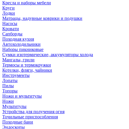
Кресла и наборы мебели
Круги
Лодки
Матрацы, надувные коврики и подушки
Насосы
Кровати
Сапборды
Походная кухня
Автохолодильники
Наборы пикниковые
Сумки изотермические, аккумуляторы холода
Мангалы, грили
Термосы и термокружки
Котелки, фляги, чайники
Инструменты
Лопаты
Пилы
Топоры
Ножи и мультитулы
Ножи
Мультитулы
Устройства для получения огня
Точильные приспособления
Походные бани
Эндоскопы