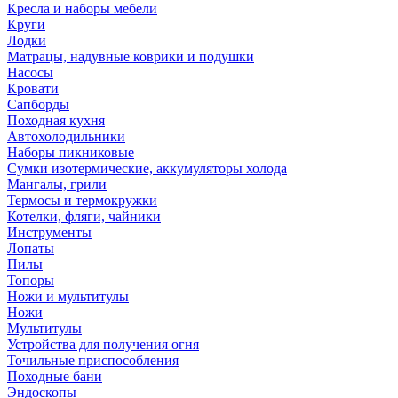
Кресла и наборы мебели
Круги
Лодки
Матрацы, надувные коврики и подушки
Насосы
Кровати
Сапборды
Походная кухня
Автохолодильники
Наборы пикниковые
Сумки изотермические, аккумуляторы холода
Мангалы, грили
Термосы и термокружки
Котелки, фляги, чайники
Инструменты
Лопаты
Пилы
Топоры
Ножи и мультитулы
Ножи
Мультитулы
Устройства для получения огня
Точильные приспособления
Походные бани
Эндоскопы