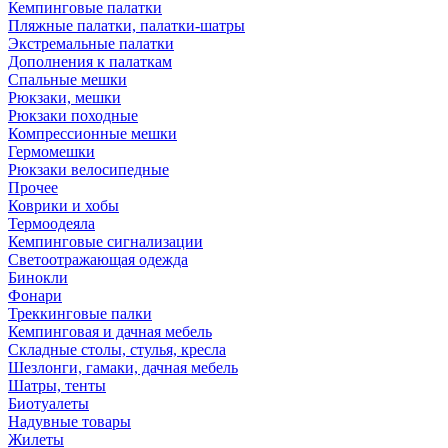
Кемпинговые палатки
Пляжные палатки, палатки-шатры
Экстремальные палатки
Дополнения к палаткам
Спальные мешки
Рюкзаки, мешки
Рюкзаки походные
Компрессионные мешки
Гермомешки
Рюкзаки велосипедные
Прочее
Коврики и хобы
Термоодеяла
Кемпинговые сигнализации
Светоотражающая одежда
Бинокли
Фонари
Треккинговые палки
Кемпинговая и дачная мебель
Складные столы, стулья, кресла
Шезлонги, гамаки, дачная мебель
Шатры, тенты
Биотуалеты
Надувные товары
Жилеты