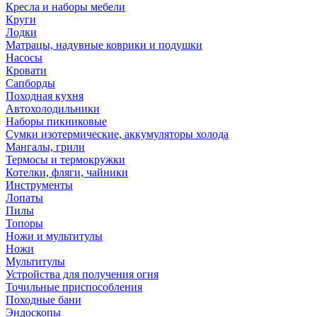
Кресла и наборы мебели
Круги
Лодки
Матрацы, надувные коврики и подушки
Насосы
Кровати
Сапборды
Походная кухня
Автохолодильники
Наборы пикниковые
Сумки изотермические, аккумуляторы холода
Мангалы, грили
Термосы и термокружки
Котелки, фляги, чайники
Инструменты
Лопаты
Пилы
Топоры
Ножи и мультитулы
Ножи
Мультитулы
Устройства для получения огня
Точильные приспособления
Походные бани
Эндоскопы