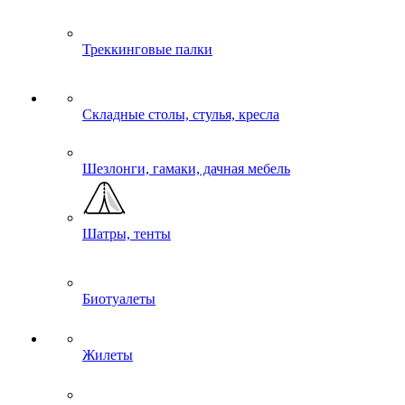
Треккинговые палки
Складные столы, стулья, кресла
Шезлонги, гамаки, дачная мебель
Шатры, тенты
Биотуалеты
Жилеты