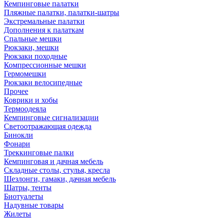
Кемпинговые палатки
Пляжные палатки, палатки-шатры
Экстремальные палатки
Дополнения к палаткам
Спальные мешки
Рюкзаки, мешки
Рюкзаки походные
Компрессионные мешки
Гермомешки
Рюкзаки велосипедные
Прочее
Коврики и хобы
Термоодеяла
Кемпинговые сигнализации
Светоотражающая одежда
Бинокли
Фонари
Треккинговые палки
Кемпинговая и дачная мебель
Складные столы, стулья, кресла
Шезлонги, гамаки, дачная мебель
Шатры, тенты
Биотуалеты
Надувные товары
Жилеты