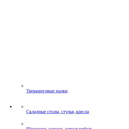
Треккинговые палки
Складные столы, стулья, кресла
Шезлонги, гамаки, дачная мебель