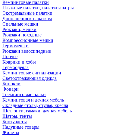
Кемпинговые палатки
Пляжные палатки, палатки-шатры
Экстремальные палатки
Дополнения к палаткам
Спальные мешки
Рюкзаки, мешки
Рюкзаки походные
Компрессионные мешки
Гермомешки
Рюкзаки велосипедные
Прочее
Коврики и хобы
Термоодеяла
Кемпинговые сигнализации
Светоотражающая одежда
Бинокли
Фонари
Треккинговые палки
Кемпинговая и дачная мебель
Складные столы, стулья, кресла
Шезлонги, гамаки, дачная мебель
Шатры, тенты
Биотуалеты
Надувные товары
Жилеты