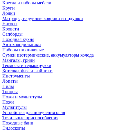
Кресла и наборы мебели
Круги
Лодки
Матрацы, надувные коврики и подушки
Насосы
Кровати
Сапборды
Походная кухня
Автохолодильники
Наборы пикниковые
Сумки изотермические, аккумуляторы холода
Мангалы, грили
Термосы и термокружки
Котелки, фляги, чайники
Инструменты
Лопаты
Пилы
Топоры
Ножи и мультитулы
Ножи
Мультитулы
Устройства для получения огня
Точильные приспособления
Походные бани
Эндоскопы