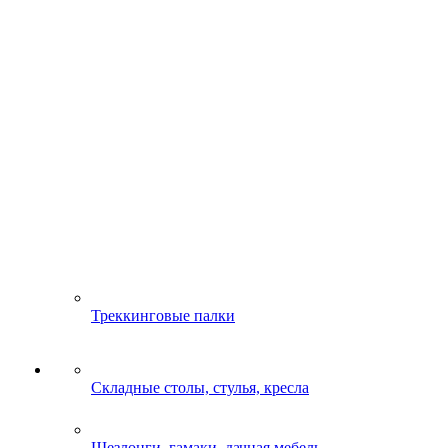
Треккинговые палки
Складные столы, стулья, кресла
Шезлонги, гамаки, дачная мебель