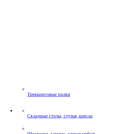
Треккинговые палки
Складные столы, стулья, кресла
Шезлонги, гамаки, дачная мебель