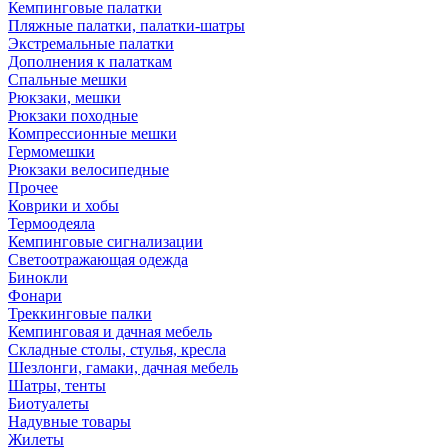
Кемпинговые палатки
Пляжные палатки, палатки-шатры
Экстремальные палатки
Дополнения к палаткам
Спальные мешки
Рюкзаки, мешки
Рюкзаки походные
Компрессионные мешки
Гермомешки
Рюкзаки велосипедные
Прочее
Коврики и хобы
Термоодеяла
Кемпинговые сигнализации
Светоотражающая одежда
Бинокли
Фонари
Треккинговые палки
Кемпинговая и дачная мебель
Складные столы, стулья, кресла
Шезлонги, гамаки, дачная мебель
Шатры, тенты
Биотуалеты
Надувные товары
Жилеты