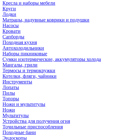
Кресла и наборы мебели
Круги
Лодки
Матрацы, надувные коврики и подушки
Насосы
Кровати
Сапборды
Походная кухня
Автохолодильники
Наборы пикниковые
Сумки изотермические, аккумуляторы холода
Мангалы, грили
Термосы и термокружки
Котелки, фляги, чайники
Инструменты
Лопаты
Пилы
Топоры
Ножи и мультитулы
Ножи
Мультитулы
Устройства для получения огня
Точильные приспособления
Походные бани
Эндоскопы