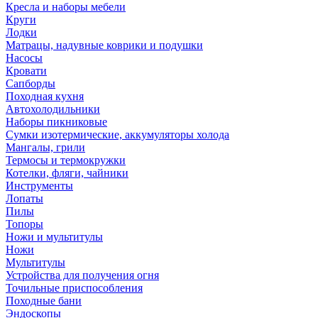
Кресла и наборы мебели
Круги
Лодки
Матрацы, надувные коврики и подушки
Насосы
Кровати
Сапборды
Походная кухня
Автохолодильники
Наборы пикниковые
Сумки изотермические, аккумуляторы холода
Мангалы, грили
Термосы и термокружки
Котелки, фляги, чайники
Инструменты
Лопаты
Пилы
Топоры
Ножи и мультитулы
Ножи
Мультитулы
Устройства для получения огня
Точильные приспособления
Походные бани
Эндоскопы