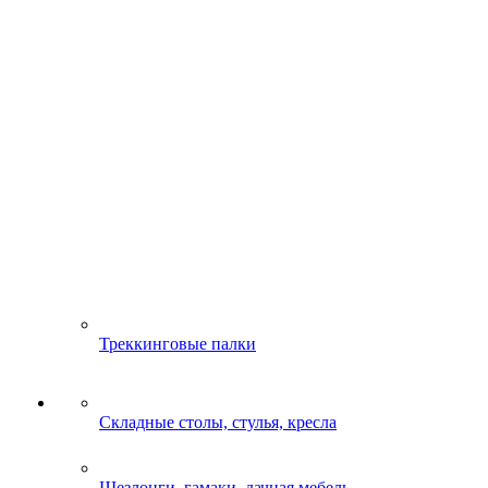
Треккинговые палки
Складные столы, стулья, кресла
Шезлонги, гамаки, дачная мебель