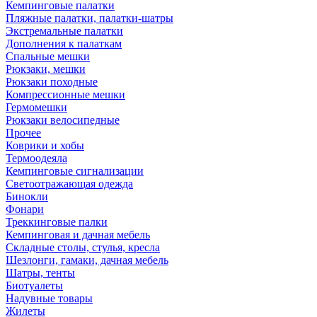
Кемпинговые палатки
Пляжные палатки, палатки-шатры
Экстремальные палатки
Дополнения к палаткам
Спальные мешки
Рюкзаки, мешки
Рюкзаки походные
Компрессионные мешки
Гермомешки
Рюкзаки велосипедные
Прочее
Коврики и хобы
Термоодеяла
Кемпинговые сигнализации
Светоотражающая одежда
Бинокли
Фонари
Треккинговые палки
Кемпинговая и дачная мебель
Складные столы, стулья, кресла
Шезлонги, гамаки, дачная мебель
Шатры, тенты
Биотуалеты
Надувные товары
Жилеты