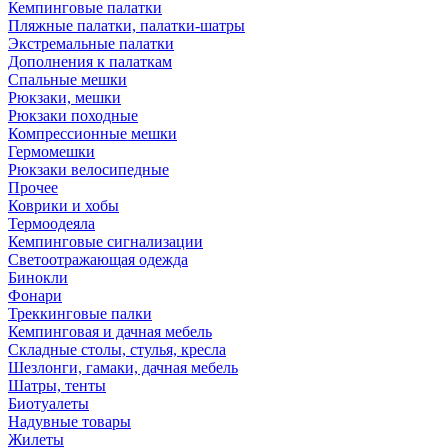
Кемпинговые палатки
Пляжные палатки, палатки-шатры
Экстремальные палатки
Дополнения к палаткам
Спальные мешки
Рюкзаки, мешки
Рюкзаки походные
Компрессионные мешки
Гермомешки
Рюкзаки велосипедные
Прочее
Коврики и хобы
Термоодеяла
Кемпинговые сигнализации
Светоотражающая одежда
Бинокли
Фонари
Треккинговые палки
Кемпинговая и дачная мебель
Складные столы, стулья, кресла
Шезлонги, гамаки, дачная мебель
Шатры, тенты
Биотуалеты
Надувные товары
Жилеты