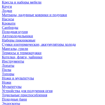
Кресла и наборы мебели
Круги
Лодки
Матрацы, надувные коврики и подушки
Насосы
Кровати
Сапборды
Походная кухня
Автохолодильники
Наборы пикниковые
Сумки изотермические, аккумуляторы холода
Мангалы, грили
Термосы и термокружки
Котелки, фляги, чайники
Инструменты
Лопаты
Пилы
Топоры
Ножи и мультитулы
Ножи
Мультитулы
Устройства для получения огня
Точильные приспособления
Походные бани
Эндоскопы