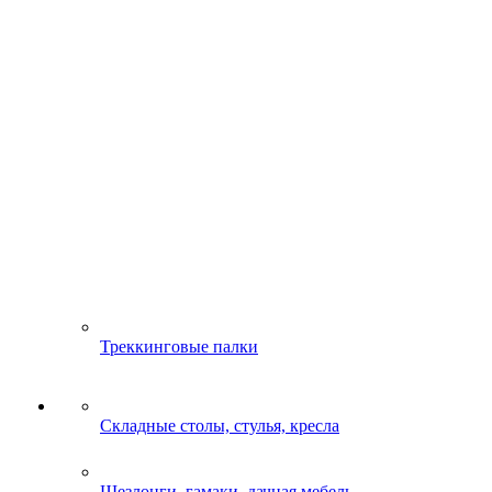
Треккинговые палки
Складные столы, стулья, кресла
Шезлонги, гамаки, дачная мебель