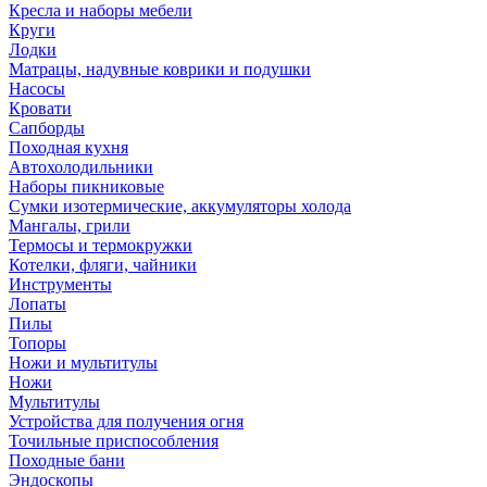
Кресла и наборы мебели
Круги
Лодки
Матрацы, надувные коврики и подушки
Насосы
Кровати
Сапборды
Походная кухня
Автохолодильники
Наборы пикниковые
Сумки изотермические, аккумуляторы холода
Мангалы, грили
Термосы и термокружки
Котелки, фляги, чайники
Инструменты
Лопаты
Пилы
Топоры
Ножи и мультитулы
Ножи
Мультитулы
Устройства для получения огня
Точильные приспособления
Походные бани
Эндоскопы