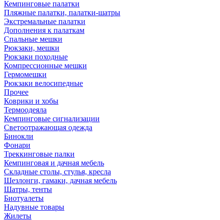
Кемпинговые палатки
Пляжные палатки, палатки-шатры
Экстремальные палатки
Дополнения к палаткам
Спальные мешки
Рюкзаки, мешки
Рюкзаки походные
Компрессионные мешки
Гермомешки
Рюкзаки велосипедные
Прочее
Коврики и хобы
Термоодеяла
Кемпинговые сигнализации
Светоотражающая одежда
Бинокли
Фонари
Треккинговые палки
Кемпинговая и дачная мебель
Складные столы, стулья, кресла
Шезлонги, гамаки, дачная мебель
Шатры, тенты
Биотуалеты
Надувные товары
Жилеты