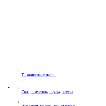
Треккинговые палки
Складные столы, стулья, кресла
Шезлонги, гамаки, дачная мебель