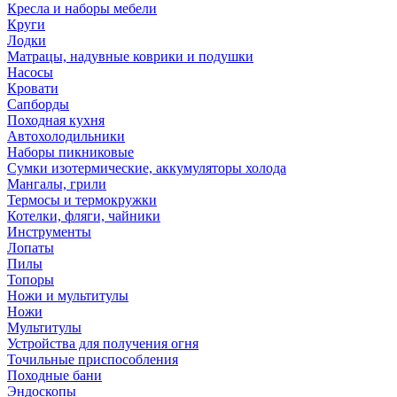
Кресла и наборы мебели
Круги
Лодки
Матрацы, надувные коврики и подушки
Насосы
Кровати
Сапборды
Походная кухня
Автохолодильники
Наборы пикниковые
Сумки изотермические, аккумуляторы холода
Мангалы, грили
Термосы и термокружки
Котелки, фляги, чайники
Инструменты
Лопаты
Пилы
Топоры
Ножи и мультитулы
Ножи
Мультитулы
Устройства для получения огня
Точильные приспособления
Походные бани
Эндоскопы