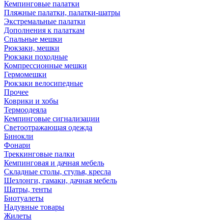
Кемпинговые палатки
Пляжные палатки, палатки-шатры
Экстремальные палатки
Дополнения к палаткам
Спальные мешки
Рюкзаки, мешки
Рюкзаки походные
Компрессионные мешки
Гермомешки
Рюкзаки велосипедные
Прочее
Коврики и хобы
Термоодеяла
Кемпинговые сигнализации
Светоотражающая одежда
Бинокли
Фонари
Треккинговые палки
Кемпинговая и дачная мебель
Складные столы, стулья, кресла
Шезлонги, гамаки, дачная мебель
Шатры, тенты
Биотуалеты
Надувные товары
Жилеты