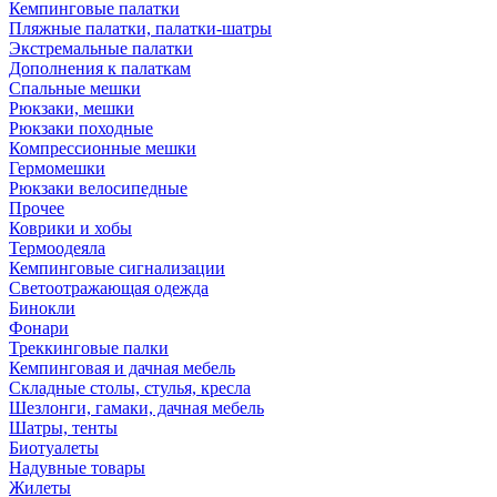
Кемпинговые палатки
Пляжные палатки, палатки-шатры
Экстремальные палатки
Дополнения к палаткам
Спальные мешки
Рюкзаки, мешки
Рюкзаки походные
Компрессионные мешки
Гермомешки
Рюкзаки велосипедные
Прочее
Коврики и хобы
Термоодеяла
Кемпинговые сигнализации
Светоотражающая одежда
Бинокли
Фонари
Треккинговые палки
Кемпинговая и дачная мебель
Складные столы, стулья, кресла
Шезлонги, гамаки, дачная мебель
Шатры, тенты
Биотуалеты
Надувные товары
Жилеты