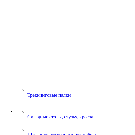
Треккинговые палки
Складные столы, стулья, кресла
Шезлонги, гамаки, дачная мебель