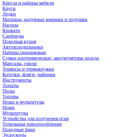
Кресла и наборы мебели
Круги
Лодки
Матрацы, надувные коврики и подушки
Насосы
Кровати
Сапборды
Походная кухня
Автохолодильники
Наборы пикниковые
Сумки изотермические, аккумуляторы холода
Мангалы, грили
Термосы и термокружки
Котелки, фляги, чайники
Инструменты
Лопаты
Пилы
Топоры
Ножи и мультитулы
Ножи
Мультитулы
Устройства для получения огня
Точильные приспособления
Походные бани
Эндоскопы