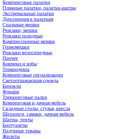
Кемпинговые палатки
Пляжные палатки, палатки-шатры
Экстремальные палатки
Дополнения к палаткам
Спальные мешки
Рюкзаки, мешки
Рюкзаки походные
Компрессионные мешки
Гермомешки
Рюкзаки велосипедные
Прочее
Коврики и хобы
Термоодеяла
Кемпинговые сигнализации
Светоотражающая одежда
Бинокли
Фонари
Треккинговые палки
Кемпинговая и дачная мебель
Складные столы, стулья, кресла
Шезлонги, гамаки, дачная мебель
Шатры, тенты
Биотуалеты
Надувные товары
Жилеты