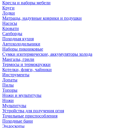
Кресла и наборы мебели
Круги
Лодки
Матрацы, надувные коврики и подушки
Насосы
Кровати
Сапборды
Походная кухня
Автохолодильники
Наборы пикниковые
Сумки изотермические, аккумуляторы холода
Мангалы, грили
Термосы и термокружки
Котелки, фляги, чайники
Инструменты
Лопаты
Пилы
Топоры
Ножи и мультитулы
Ножи
Мультитулы
Устройства для получения огня
Точильные приспособления
Походные бани
Эндоскопы