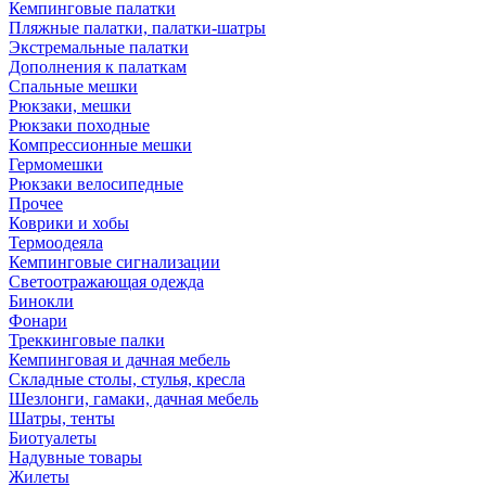
Кемпинговые палатки
Пляжные палатки, палатки-шатры
Экстремальные палатки
Дополнения к палаткам
Спальные мешки
Рюкзаки, мешки
Рюкзаки походные
Компрессионные мешки
Гермомешки
Рюкзаки велосипедные
Прочее
Коврики и хобы
Термоодеяла
Кемпинговые сигнализации
Светоотражающая одежда
Бинокли
Фонари
Треккинговые палки
Кемпинговая и дачная мебель
Складные столы, стулья, кресла
Шезлонги, гамаки, дачная мебель
Шатры, тенты
Биотуалеты
Надувные товары
Жилеты