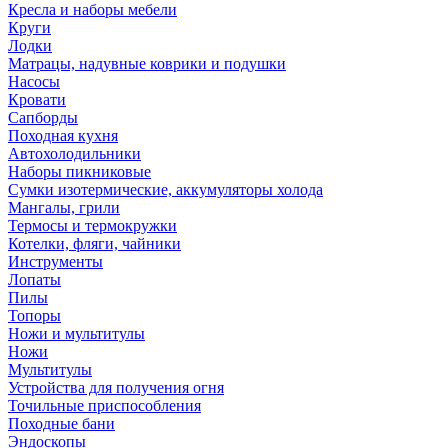
Кресла и наборы мебели
Круги
Лодки
Матрацы, надувные коврики и подушки
Насосы
Кровати
Сапборды
Походная кухня
Автохолодильники
Наборы пикниковые
Сумки изотермические, аккумуляторы холода
Мангалы, грили
Термосы и термокружки
Котелки, фляги, чайники
Инструменты
Лопаты
Пилы
Топоры
Ножи и мультитулы
Ножи
Мультитулы
Устройства для получения огня
Точильные приспособления
Походные бани
Эндоскопы