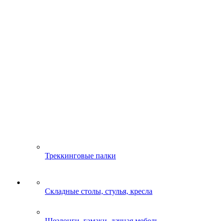
Треккинговые палки
Складные столы, стулья, кресла
Шезлонги, гамаки, дачная мебель