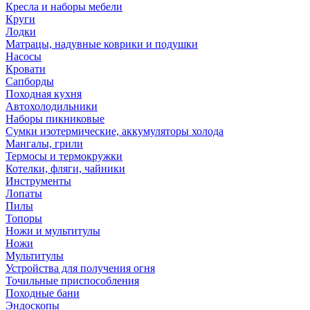
Кресла и наборы мебели
Круги
Лодки
Матрацы, надувные коврики и подушки
Насосы
Кровати
Сапборды
Походная кухня
Автохолодильники
Наборы пикниковые
Сумки изотермические, аккумуляторы холода
Мангалы, грили
Термосы и термокружки
Котелки, фляги, чайники
Инструменты
Лопаты
Пилы
Топоры
Ножи и мультитулы
Ножи
Мультитулы
Устройства для получения огня
Точильные приспособления
Походные бани
Эндоскопы