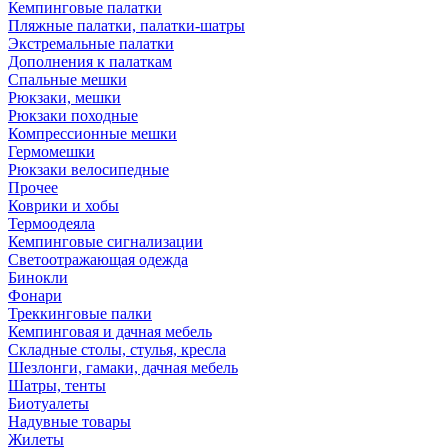
Кемпинговые палатки
Пляжные палатки, палатки-шатры
Экстремальные палатки
Дополнения к палаткам
Спальные мешки
Рюкзаки, мешки
Рюкзаки походные
Компрессионные мешки
Гермомешки
Рюкзаки велосипедные
Прочее
Коврики и хобы
Термоодеяла
Кемпинговые сигнализации
Светоотражающая одежда
Бинокли
Фонари
Треккинговые палки
Кемпинговая и дачная мебель
Складные столы, стулья, кресла
Шезлонги, гамаки, дачная мебель
Шатры, тенты
Биотуалеты
Надувные товары
Жилеты