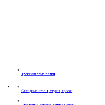
Треккинговые палки
Складные столы, стулья, кресла
Шезлонги, гамаки, дачная мебель