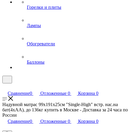
Горелки и плиты
Лампы
Обогреватели
Баллоны
Сравнение
0
Отложенные
0
Корзина
0
Надувной матрас 99х191х25см "Single-High" встр. нас.на
бат(4хАА), до 136кг купить в Москве - Доставка за 24 часа по
России
Сравнение
0
Отложенные
0
Корзина
0