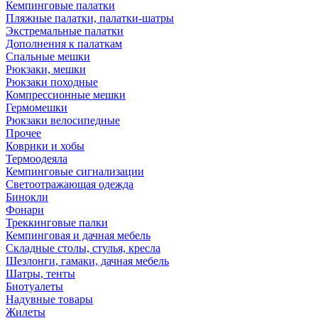
Кемпинговые палатки
Пляжные палатки, палатки-шатры
Экстремальные палатки
Дополнения к палаткам
Спальные мешки
Рюкзаки, мешки
Рюкзаки походные
Компрессионные мешки
Гермомешки
Рюкзаки велосипедные
Прочее
Коврики и хобы
Термоодеяла
Кемпинговые сигнализации
Светоотражающая одежда
Бинокли
Фонари
Треккинговые палки
Кемпинговая и дачная мебель
Складные столы, стулья, кресла
Шезлонги, гамаки, дачная мебель
Шатры, тенты
Биотуалеты
Надувные товары
Жилеты