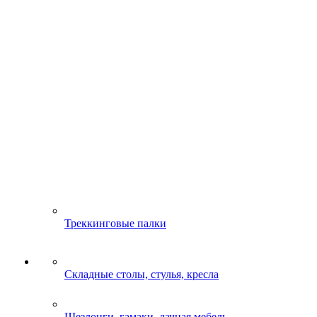
Треккинговые палки
Складные столы, стулья, кресла
Шезлонги, гамаки, дачная мебель