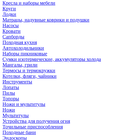
Кресла и наборы мебели
Круги
Лодки
Матрацы, надувные коврики и подушки
Насосы
Кровати
Сапборды
Походная кухня
Автохолодильники
Наборы пикниковые
Сумки изотермические, аккумуляторы холода
Мангалы, грили
Термосы и термокружки
Котелки, фляги, чайники
Инструменты
Лопаты
Пилы
Топоры
Ножи и мультитулы
Ножи
Мультитулы
Устройства для получения огня
Точильные приспособления
Походные бани
Эндоскопы