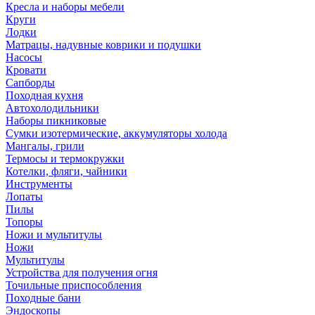
Кресла и наборы мебели
Круги
Лодки
Матрацы, надувные коврики и подушки
Насосы
Кровати
Сапборды
Походная кухня
Автохолодильники
Наборы пикниковые
Сумки изотермические, аккумуляторы холода
Мангалы, грили
Термосы и термокружки
Котелки, фляги, чайники
Инструменты
Лопаты
Пилы
Топоры
Ножи и мультитулы
Ножи
Мультитулы
Устройства для получения огня
Точильные приспособления
Походные бани
Эндоскопы