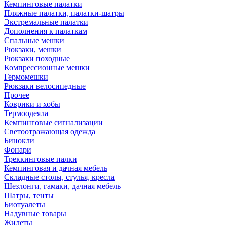
Кемпинговые палатки
Пляжные палатки, палатки-шатры
Экстремальные палатки
Дополнения к палаткам
Спальные мешки
Рюкзаки, мешки
Рюкзаки походные
Компрессионные мешки
Гермомешки
Рюкзаки велосипедные
Прочее
Коврики и хобы
Термоодеяла
Кемпинговые сигнализации
Светоотражающая одежда
Бинокли
Фонари
Треккинговые палки
Кемпинговая и дачная мебель
Складные столы, стулья, кресла
Шезлонги, гамаки, дачная мебель
Шатры, тенты
Биотуалеты
Надувные товары
Жилеты