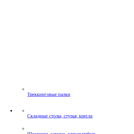
Треккинговые палки
Складные столы, стулья, кресла
Шезлонги, гамаки, дачная мебель