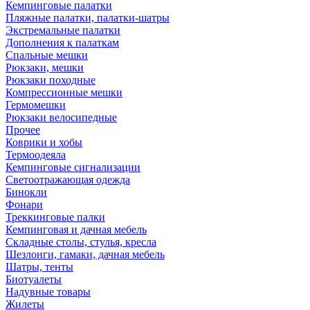
Кемпинговые палатки
Пляжные палатки, палатки-шатры
Экстремальные палатки
Дополнения к палаткам
Спальные мешки
Рюкзаки, мешки
Рюкзаки походные
Компрессионные мешки
Гермомешки
Рюкзаки велосипедные
Прочее
Коврики и хобы
Термоодеяла
Кемпинговые сигнализации
Светоотражающая одежда
Бинокли
Фонари
Треккинговые палки
Кемпинговая и дачная мебель
Складные столы, стулья, кресла
Шезлонги, гамаки, дачная мебель
Шатры, тенты
Биотуалеты
Надувные товары
Жилеты