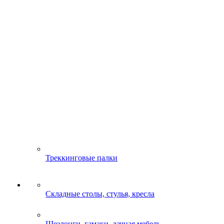
Треккинговые палки
Складные столы, стулья, кресла
Шезлонги, гамаки, дачная мебель