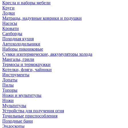
Кресла и наборы мебели
Круги
Лодки
Матрацы, надувные коврики и подушки
Насосы
Кровати
Сапборды
Походная кухня
Автохолодильники
Наборы пикниковые
Сумки изотермические, аккумуляторы холода
Мангалы, грили
Термосы и термокружки
Котелки, фляги, чайники
Инструменты
Лопаты
Пилы
Топоры
Ножи и мультитулы
Ножи
Мультитулы
Устройства для получения огня
Точильные приспособления
Походные бани
Эндоскопы