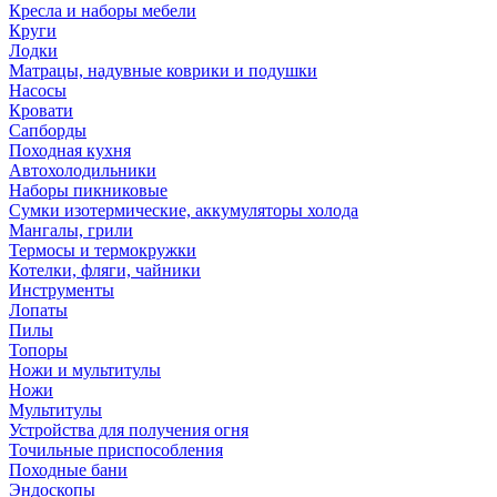
Кресла и наборы мебели
Круги
Лодки
Матрацы, надувные коврики и подушки
Насосы
Кровати
Сапборды
Походная кухня
Автохолодильники
Наборы пикниковые
Сумки изотермические, аккумуляторы холода
Мангалы, грили
Термосы и термокружки
Котелки, фляги, чайники
Инструменты
Лопаты
Пилы
Топоры
Ножи и мультитулы
Ножи
Мультитулы
Устройства для получения огня
Точильные приспособления
Походные бани
Эндоскопы