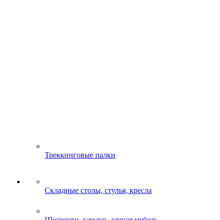
Треккинговые палки
Складные столы, стулья, кресла
Шезлонги, гамаки, дачная мебель