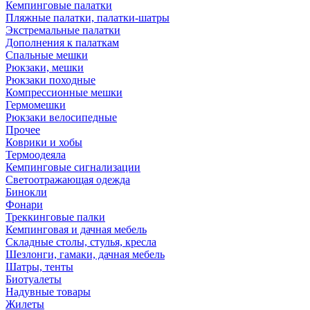
Кемпинговые палатки
Пляжные палатки, палатки-шатры
Экстремальные палатки
Дополнения к палаткам
Спальные мешки
Рюкзаки, мешки
Рюкзаки походные
Компрессионные мешки
Гермомешки
Рюкзаки велосипедные
Прочее
Коврики и хобы
Термоодеяла
Кемпинговые сигнализации
Светоотражающая одежда
Бинокли
Фонари
Треккинговые палки
Кемпинговая и дачная мебель
Складные столы, стулья, кресла
Шезлонги, гамаки, дачная мебель
Шатры, тенты
Биотуалеты
Надувные товары
Жилеты