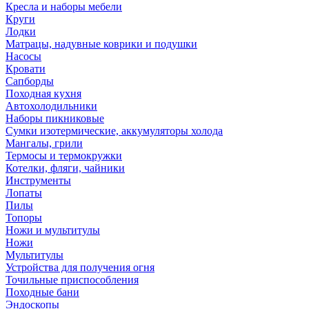
Кресла и наборы мебели
Круги
Лодки
Матрацы, надувные коврики и подушки
Насосы
Кровати
Сапборды
Походная кухня
Автохолодильники
Наборы пикниковые
Сумки изотермические, аккумуляторы холода
Мангалы, грили
Термосы и термокружки
Котелки, фляги, чайники
Инструменты
Лопаты
Пилы
Топоры
Ножи и мультитулы
Ножи
Мультитулы
Устройства для получения огня
Точильные приспособления
Походные бани
Эндоскопы