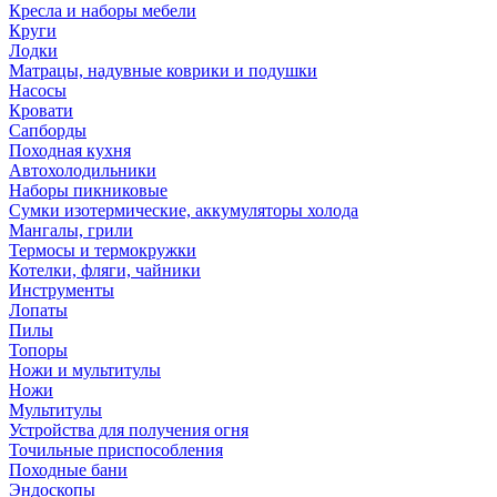
Кресла и наборы мебели
Круги
Лодки
Матрацы, надувные коврики и подушки
Насосы
Кровати
Сапборды
Походная кухня
Автохолодильники
Наборы пикниковые
Сумки изотермические, аккумуляторы холода
Мангалы, грили
Термосы и термокружки
Котелки, фляги, чайники
Инструменты
Лопаты
Пилы
Топоры
Ножи и мультитулы
Ножи
Мультитулы
Устройства для получения огня
Точильные приспособления
Походные бани
Эндоскопы