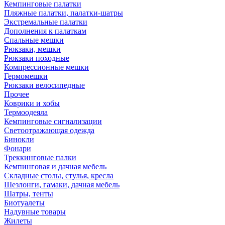
Кемпинговые палатки
Пляжные палатки, палатки-шатры
Экстремальные палатки
Дополнения к палаткам
Спальные мешки
Рюкзаки, мешки
Рюкзаки походные
Компрессионные мешки
Гермомешки
Рюкзаки велосипедные
Прочее
Коврики и хобы
Термоодеяла
Кемпинговые сигнализации
Светоотражающая одежда
Бинокли
Фонари
Треккинговые палки
Кемпинговая и дачная мебель
Складные столы, стулья, кресла
Шезлонги, гамаки, дачная мебель
Шатры, тенты
Биотуалеты
Надувные товары
Жилеты