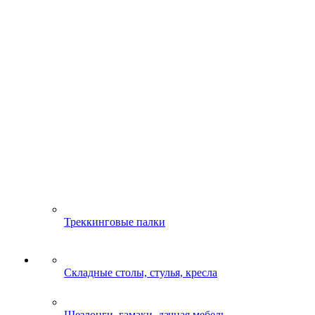
Треккинговые палки
Складные столы, стулья, кресла
Шезлонги, гамаки, дачная мебель