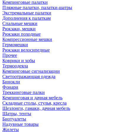
Кемпинговые палатки
Пляжные палатки, палатки-шатры
Экстремальные палатки
Дополнения к палаткам
Спальные мешки
Рюкзаки, мешки
Рюкзаки походные
Компрессионные мешки
Гермомешки
Рюкзаки велосипедные
Прочее
Коврики и хобы
Термоодеяла
Кемпинговые сигнализации
Светоотражающая одежда
Бинокли
Фонари
Треккинговые палки
Кемпинговая и дачная мебель
Складные столы, стулья, кресла
Шезлонги, гамаки, дачная мебель
Шатры, тенты
Биотуалеты
Надувные товары
Жилеты