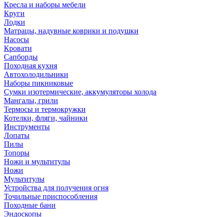
Кресла и наборы мебели
Круги
Лодки
Матрацы, надувные коврики и подушки
Насосы
Кровати
Сапборды
Походная кухня
Автохолодильники
Наборы пикниковые
Сумки изотермические, аккумуляторы холода
Мангалы, грили
Термосы и термокружки
Котелки, фляги, чайники
Инструменты
Лопаты
Пилы
Топоры
Ножи и мультитулы
Ножи
Мультитулы
Устройства для получения огня
Точильные приспособления
Походные бани
Эндоскопы