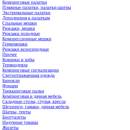
Кемпинговые палатки
Пляжные палатки, палатки-шатры
Экстремальные палатки
Дополнения к палаткам
Спальные мешки
Рюкзаки, мешки
Рюкзаки походные
Компрессионные мешки
Гермомешки
Рюкзаки велосипедные
Прочее
Коврики и хобы
Термоодеяла
Кемпинговые сигнализации
Светоотражающая одежда
Бинокли
Фонари
Треккинговые палки
Кемпинговая и дачная мебель
Складные столы, стулья, кресла
Шезлонги, гамаки, дачная мебель
Шатры, тенты
Биотуалеты
Надувные товары
Жилеты