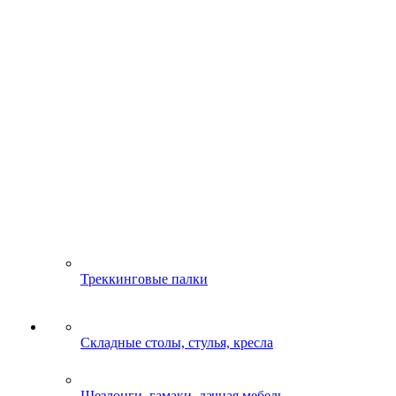
Треккинговые палки
Складные столы, стулья, кресла
Шезлонги, гамаки, дачная мебель