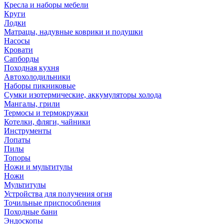
Кресла и наборы мебели
Круги
Лодки
Матрацы, надувные коврики и подушки
Насосы
Кровати
Сапборды
Походная кухня
Автохолодильники
Наборы пикниковые
Сумки изотермические, аккумуляторы холода
Мангалы, грили
Термосы и термокружки
Котелки, фляги, чайники
Инструменты
Лопаты
Пилы
Топоры
Ножи и мультитулы
Ножи
Мультитулы
Устройства для получения огня
Точильные приспособления
Походные бани
Эндоскопы