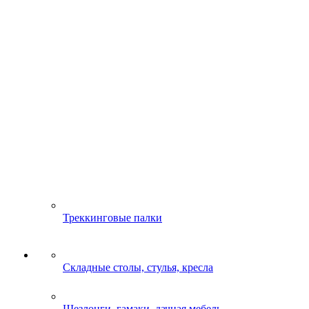
Треккинговые палки
Складные столы, стулья, кресла
Шезлонги, гамаки, дачная мебель