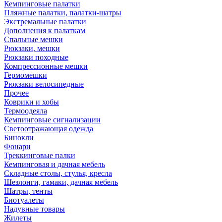
Кемпинговые палатки
Пляжные палатки, палатки-шатры
Экстремальные палатки
Дополнения к палаткам
Спальные мешки
Рюкзаки, мешки
Рюкзаки походные
Компрессионные мешки
Гермомешки
Рюкзаки велосипедные
Прочее
Коврики и хобы
Термоодеяла
Кемпинговые сигнализации
Светоотражающая одежда
Бинокли
Фонари
Треккинговые палки
Кемпинговая и дачная мебель
Складные столы, стулья, кресла
Шезлонги, гамаки, дачная мебель
Шатры, тенты
Биотуалеты
Надувные товары
Жилеты