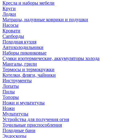
Кресла и наборы мебели
Круги
Лодки
Матрацы, надувные коврики и подушки
Насосы
Кровати
Сапборды
Походная кухня
Автохолодильники
Наборы пикниковые
Сумки изотермические, аккумуляторы холода
Мангалы, грили
Термосы и термокружки
Котелки, фляги, чайники
Инструменты
Лопаты
Пилы
Топоры
Ножи и мультитулы
Ножи
Мультитулы
Устройства для получения огня
Точильные приспособления
Походные бани
Эндоскопы