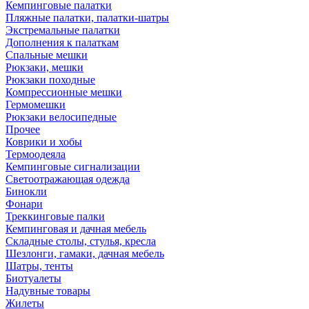
Кемпинговые палатки
Пляжные палатки, палатки-шатры
Экстремальные палатки
Дополнения к палаткам
Спальные мешки
Рюкзаки, мешки
Рюкзаки походные
Компрессионные мешки
Гермомешки
Рюкзаки велосипедные
Прочее
Коврики и хобы
Термоодеяла
Кемпинговые сигнализации
Светоотражающая одежда
Бинокли
Фонари
Треккинговые палки
Кемпинговая и дачная мебель
Складные столы, стулья, кресла
Шезлонги, гамаки, дачная мебель
Шатры, тенты
Биотуалеты
Надувные товары
Жилеты