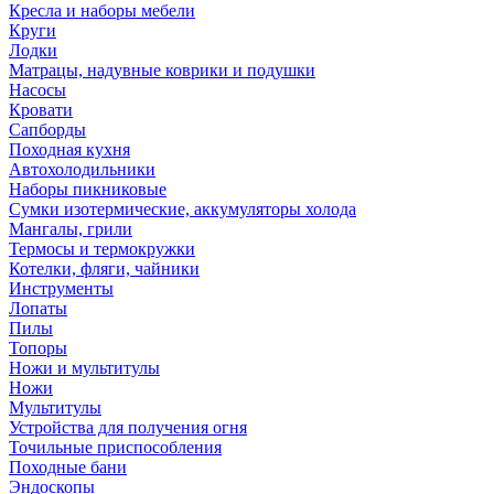
Кресла и наборы мебели
Круги
Лодки
Матрацы, надувные коврики и подушки
Насосы
Кровати
Сапборды
Походная кухня
Автохолодильники
Наборы пикниковые
Сумки изотермические, аккумуляторы холода
Мангалы, грили
Термосы и термокружки
Котелки, фляги, чайники
Инструменты
Лопаты
Пилы
Топоры
Ножи и мультитулы
Ножи
Мультитулы
Устройства для получения огня
Точильные приспособления
Походные бани
Эндоскопы