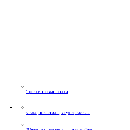
Треккинговые палки
Складные столы, стулья, кресла
Шезлонги, гамаки, дачная мебель