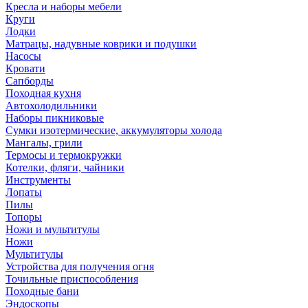
Кресла и наборы мебели
Круги
Лодки
Матрацы, надувные коврики и подушки
Насосы
Кровати
Сапборды
Походная кухня
Автохолодильники
Наборы пикниковые
Сумки изотермические, аккумуляторы холода
Мангалы, грили
Термосы и термокружки
Котелки, фляги, чайники
Инструменты
Лопаты
Пилы
Топоры
Ножи и мультитулы
Ножи
Мультитулы
Устройства для получения огня
Точильные приспособления
Походные бани
Эндоскопы