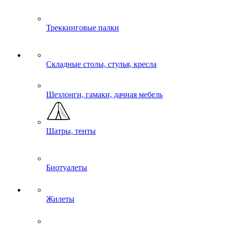
Треккинговые палки
Складные столы, стулья, кресла
Шезлонги, гамаки, дачная мебель
Шатры, тенты
Биотуалеты
Жилеты