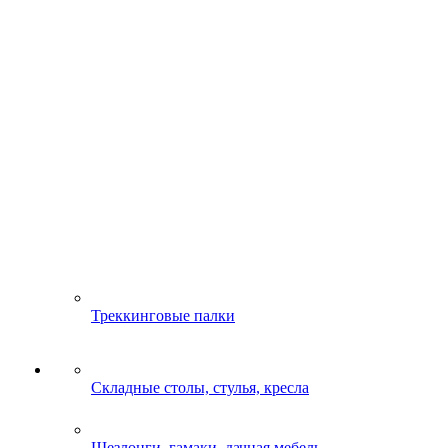
Треккинговые палки
Складные столы, стулья, кресла
Шезлонги, гамаки, дачная мебель