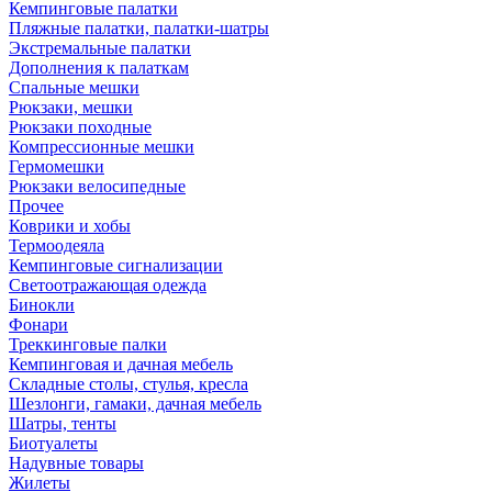
Кемпинговые палатки
Пляжные палатки, палатки-шатры
Экстремальные палатки
Дополнения к палаткам
Спальные мешки
Рюкзаки, мешки
Рюкзаки походные
Компрессионные мешки
Гермомешки
Рюкзаки велосипедные
Прочее
Коврики и хобы
Термоодеяла
Кемпинговые сигнализации
Светоотражающая одежда
Бинокли
Фонари
Треккинговые палки
Кемпинговая и дачная мебель
Складные столы, стулья, кресла
Шезлонги, гамаки, дачная мебель
Шатры, тенты
Биотуалеты
Надувные товары
Жилеты