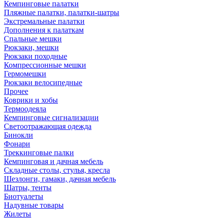
Кемпинговые палатки
Пляжные палатки, палатки-шатры
Экстремальные палатки
Дополнения к палаткам
Спальные мешки
Рюкзаки, мешки
Рюкзаки походные
Компрессионные мешки
Гермомешки
Рюкзаки велосипедные
Прочее
Коврики и хобы
Термоодеяла
Кемпинговые сигнализации
Светоотражающая одежда
Бинокли
Фонари
Треккинговые палки
Кемпинговая и дачная мебель
Складные столы, стулья, кресла
Шезлонги, гамаки, дачная мебель
Шатры, тенты
Биотуалеты
Надувные товары
Жилеты