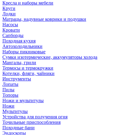
Кресла и наборы мебели
Круги
Лодки
Матрацы, надувные коврики и подушки
Насосы
Кровати
Сапборды
Походная кухня
Автохолодильники
Наборы пикниковые
Сумки изотермические, аккумуляторы холода
Мангалы, грили
Термосы и термокружки
Котелки, фляги, чайники
Инструменты
Лопаты
Пилы
Топоры
Ножи и мультитулы
Ножи
Мультитулы
Устройства для получения огня
Точильные приспособления
Походные бани
Эндоскопы