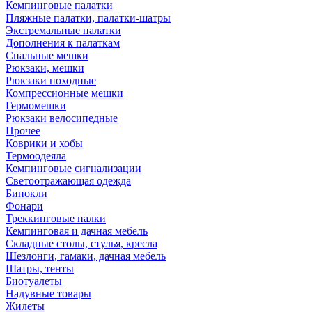
Кемпинговые палатки
Пляжные палатки, палатки-шатры
Экстремальные палатки
Дополнения к палаткам
Спальные мешки
Рюкзаки, мешки
Рюкзаки походные
Компрессионные мешки
Гермомешки
Рюкзаки велосипедные
Прочее
Коврики и хобы
Термоодеяла
Кемпинговые сигнализации
Светоотражающая одежда
Бинокли
Фонари
Треккинговые палки
Кемпинговая и дачная мебель
Складные столы, стулья, кресла
Шезлонги, гамаки, дачная мебель
Шатры, тенты
Биотуалеты
Надувные товары
Жилеты