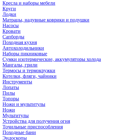
Кресла и наборы мебели
Круги
Лодки
Матрацы, надувные коврики и подушки
Насосы
Кровати
Сапборды
Походная кухня
Автохолодильники
Наборы пикниковые
Сумки изотермические, аккумуляторы холода
Мангалы, грили
Термосы и термокружки
Котелки, фляги, чайники
Инструменты
Лопаты
Пилы
Топоры
Ножи и мультитулы
Ножи
Мультитулы
Устройства для получения огня
Точильные приспособления
Походные бани
Эндоскопы