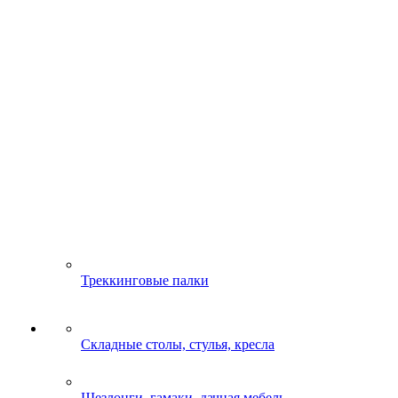
Треккинговые палки
Складные столы, стулья, кресла
Шезлонги, гамаки, дачная мебель