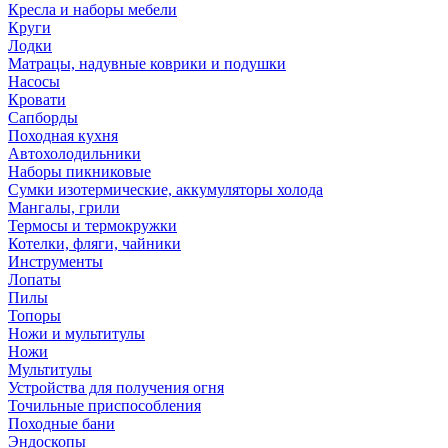
Кресла и наборы мебели
Круги
Лодки
Матрацы, надувные коврики и подушки
Насосы
Кровати
Сапборды
Походная кухня
Автохолодильники
Наборы пикниковые
Сумки изотермические, аккумуляторы холода
Мангалы, грили
Термосы и термокружки
Котелки, фляги, чайники
Инструменты
Лопаты
Пилы
Топоры
Ножи и мультитулы
Ножи
Мультитулы
Устройства для получения огня
Точильные приспособления
Походные бани
Эндоскопы