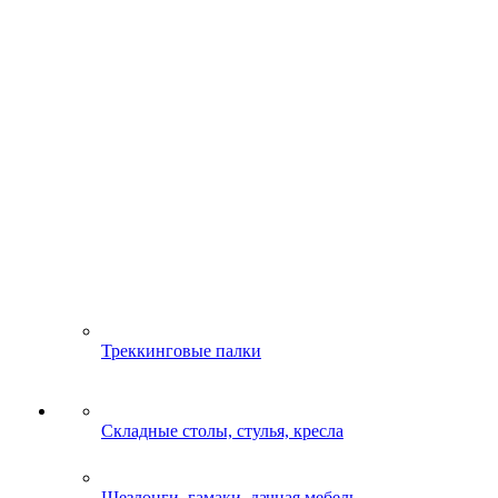
Треккинговые палки
Складные столы, стулья, кресла
Шезлонги, гамаки, дачная мебель