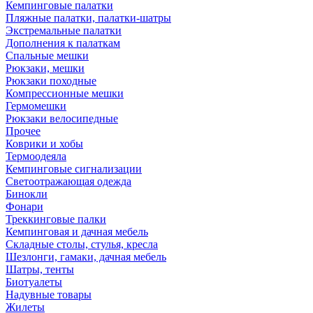
Кемпинговые палатки
Пляжные палатки, палатки-шатры
Экстремальные палатки
Дополнения к палаткам
Спальные мешки
Рюкзаки, мешки
Рюкзаки походные
Компрессионные мешки
Гермомешки
Рюкзаки велосипедные
Прочее
Коврики и хобы
Термоодеяла
Кемпинговые сигнализации
Светоотражающая одежда
Бинокли
Фонари
Треккинговые палки
Кемпинговая и дачная мебель
Складные столы, стулья, кресла
Шезлонги, гамаки, дачная мебель
Шатры, тенты
Биотуалеты
Надувные товары
Жилеты