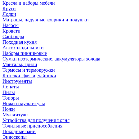
Кресла и наборы мебели
Круги
Лодки
Матрацы, надувные коврики и подушки
Насосы
Кровати
Сапборды
Походная кухня
Автохолодильники
Наборы пикниковые
Сумки изотермические, аккумуляторы холода
Мангалы, грили
Термосы и термокружки
Котелки, фляги, чайники
Инструменты
Лопаты
Пилы
Топоры
Ножи и мультитулы
Ножи
Мультитулы
Устройства для получения огня
Точильные приспособления
Походные бани
Эндоскопы