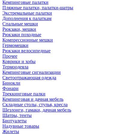
Кемпинговые палатки
Пляжные палатки, палатки-шатры
Экстремальные палатки
Дополнения к палаткам
Спальные мешки
Рюкзаки, мешки
Рюкзаки походные
Компрессионные мешки
Гермомешки
Рюкзаки велосипедные
Прочее
Коврики и хобы
Термоодеяла
Кемпинговые сигнализации
Светоотражающая одежда
Бинокли
Фонари
Треккинговые палки
Кемпинговая и дачная мебель
Складные столы, стулья, кресла
Шезлонги, гамаки, дачная мебель
Шатры, тенты
Биотуалеты
Надувные товары
Жилеты