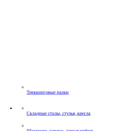
Треккинговые палки
Складные столы, стулья, кресла
Шезлонги, гамаки, дачная мебель