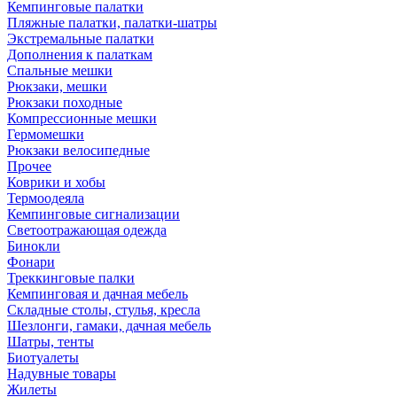
Кемпинговые палатки
Пляжные палатки, палатки-шатры
Экстремальные палатки
Дополнения к палаткам
Спальные мешки
Рюкзаки, мешки
Рюкзаки походные
Компрессионные мешки
Гермомешки
Рюкзаки велосипедные
Прочее
Коврики и хобы
Термоодеяла
Кемпинговые сигнализации
Светоотражающая одежда
Бинокли
Фонари
Треккинговые палки
Кемпинговая и дачная мебель
Складные столы, стулья, кресла
Шезлонги, гамаки, дачная мебель
Шатры, тенты
Биотуалеты
Надувные товары
Жилеты