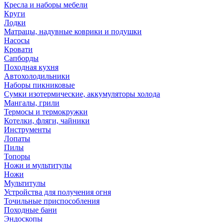
Кресла и наборы мебели
Круги
Лодки
Матрацы, надувные коврики и подушки
Насосы
Кровати
Сапборды
Походная кухня
Автохолодильники
Наборы пикниковые
Сумки изотермические, аккумуляторы холода
Мангалы, грили
Термосы и термокружки
Котелки, фляги, чайники
Инструменты
Лопаты
Пилы
Топоры
Ножи и мультитулы
Ножи
Мультитулы
Устройства для получения огня
Точильные приспособления
Походные бани
Эндоскопы