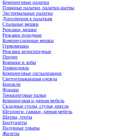
Кемпинговые палатки
Пляжные палатки, палатки-шатры
Экстремальные палатки
Дополнения к палаткам
Спальные мешки
Рюкзаки, мешки
Рюкзаки походные
Компрессионные мешки
Гермомешки
Рюкзаки велосипедные
Прочее
Коврики и хобы
Термоодеяла
Кемпинговые сигнализации
Светоотражающая одежда
Бинокли
Фонари
Треккинговые палки
Кемпинговая и дачная мебель
Складные столы, стулья, кресла
Шезлонги, гамаки, дачная мебель
Шатры, тенты
Биотуалеты
Надувные товары
Жилеты