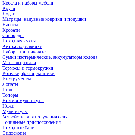
Кресла и наборы мебели
Круги
Лодки
Матрацы, надувные коврики и подушки
Насосы
Кровати
Сапборды
Походная кухня
Автохолодильники
Наборы пикниковые
Сумки изотермические, аккумуляторы холода
Мангалы, грили
Термосы и термокружки
Котелки, фляги, чайники
Инструменты
Лопаты
Пилы
Топоры
Ножи и мультитулы
Ножи
Мультитулы
Устройства для получения огня
Точильные приспособления
Походные бани
Эндоскопы