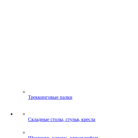
Треккинговые палки
Складные столы, стулья, кресла
Шезлонги, гамаки, дачная мебель