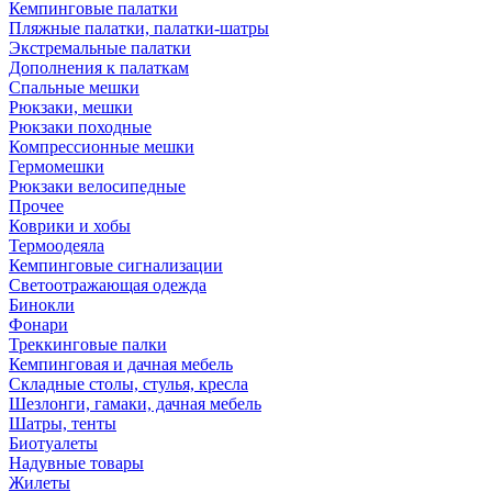
Кемпинговые палатки
Пляжные палатки, палатки-шатры
Экстремальные палатки
Дополнения к палаткам
Спальные мешки
Рюкзаки, мешки
Рюкзаки походные
Компрессионные мешки
Гермомешки
Рюкзаки велосипедные
Прочее
Коврики и хобы
Термоодеяла
Кемпинговые сигнализации
Светоотражающая одежда
Бинокли
Фонари
Треккинговые палки
Кемпинговая и дачная мебель
Складные столы, стулья, кресла
Шезлонги, гамаки, дачная мебель
Шатры, тенты
Биотуалеты
Надувные товары
Жилеты