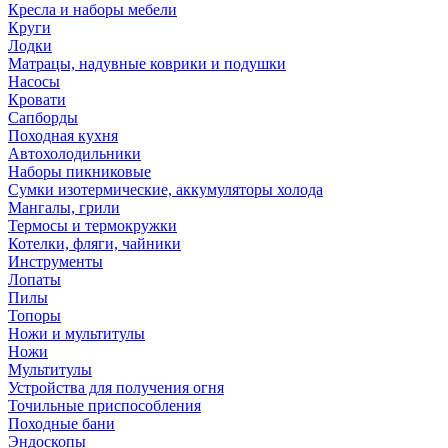
Кресла и наборы мебели
Круги
Лодки
Матрацы, надувные коврики и подушки
Насосы
Кровати
Сапборды
Походная кухня
Автохолодильники
Наборы пикниковые
Сумки изотермические, аккумуляторы холода
Мангалы, грили
Термосы и термокружки
Котелки, фляги, чайники
Инструменты
Лопаты
Пилы
Топоры
Ножи и мультитулы
Ножи
Мультитулы
Устройства для получения огня
Точильные приспособления
Походные бани
Эндоскопы