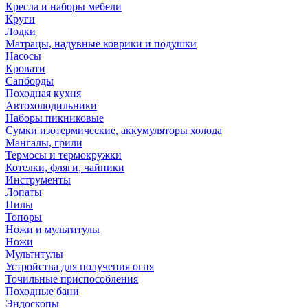
Кресла и наборы мебели
Круги
Лодки
Матрацы, надувные коврики и подушки
Насосы
Кровати
Сапборды
Походная кухня
Автохолодильники
Наборы пикниковые
Сумки изотермические, аккумуляторы холода
Мангалы, грили
Термосы и термокружки
Котелки, фляги, чайники
Инструменты
Лопаты
Пилы
Топоры
Ножи и мультитулы
Ножи
Мультитулы
Устройства для получения огня
Точильные приспособления
Походные бани
Эндоскопы