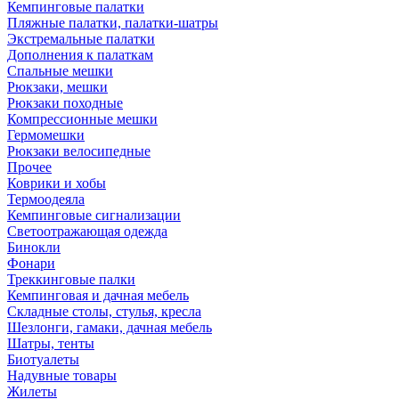
Кемпинговые палатки
Пляжные палатки, палатки-шатры
Экстремальные палатки
Дополнения к палаткам
Спальные мешки
Рюкзаки, мешки
Рюкзаки походные
Компрессионные мешки
Гермомешки
Рюкзаки велосипедные
Прочее
Коврики и хобы
Термоодеяла
Кемпинговые сигнализации
Светоотражающая одежда
Бинокли
Фонари
Треккинговые палки
Кемпинговая и дачная мебель
Складные столы, стулья, кресла
Шезлонги, гамаки, дачная мебель
Шатры, тенты
Биотуалеты
Надувные товары
Жилеты