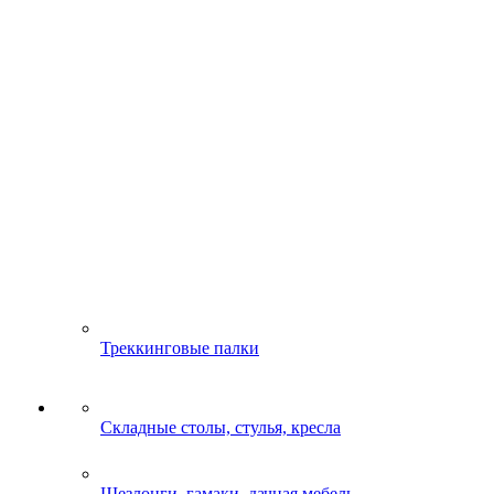
Треккинговые палки
Складные столы, стулья, кресла
Шезлонги, гамаки, дачная мебель