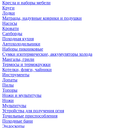
Кресла и наборы мебели
Круги
Лодки
Матрацы, надувные коврики и подушки
Насосы
Кровати
Сапборды
Походная кухня
Автохолодильники
Наборы пикниковые
Сумки изотермические, аккумуляторы холода
Мангалы, грили
Термосы и термокружки
Котелки, фляги, чайники
Инструменты
Лопаты
Пилы
Топоры
Ножи и мультитулы
Ножи
Мультитулы
Устройства для получения огня
Точильные приспособления
Походные бани
Эндоскопы