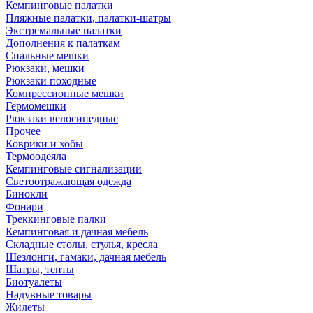
Кемпинговые палатки
Пляжные палатки, палатки-шатры
Экстремальные палатки
Дополнения к палаткам
Спальные мешки
Рюкзаки, мешки
Рюкзаки походные
Компрессионные мешки
Гермомешки
Рюкзаки велосипедные
Прочее
Коврики и хобы
Термоодеяла
Кемпинговые сигнализации
Светоотражающая одежда
Бинокли
Фонари
Треккинговые палки
Кемпинговая и дачная мебель
Складные столы, стулья, кресла
Шезлонги, гамаки, дачная мебель
Шатры, тенты
Биотуалеты
Надувные товары
Жилеты