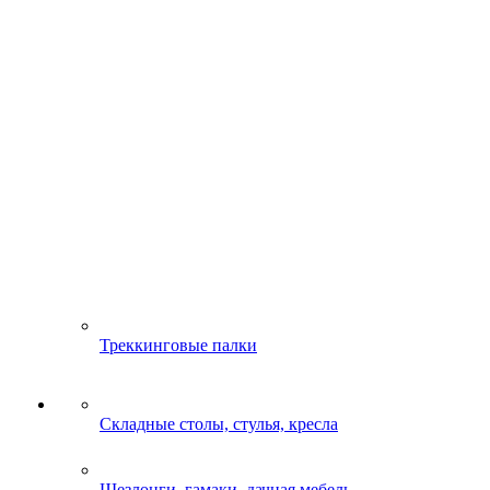
Треккинговые палки
Складные столы, стулья, кресла
Шезлонги, гамаки, дачная мебель