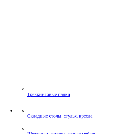
Треккинговые палки
Складные столы, стулья, кресла
Шезлонги, гамаки, дачная мебель