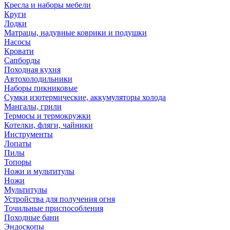
Кресла и наборы мебели
Круги
Лодки
Матрацы, надувные коврики и подушки
Насосы
Кровати
Сапборды
Походная кухня
Автохолодильники
Наборы пикниковые
Сумки изотермические, аккумуляторы холода
Мангалы, грили
Термосы и термокружки
Котелки, фляги, чайники
Инструменты
Лопаты
Пилы
Топоры
Ножи и мультитулы
Ножи
Мультитулы
Устройства для получения огня
Точильные приспособления
Походные бани
Эндоскопы