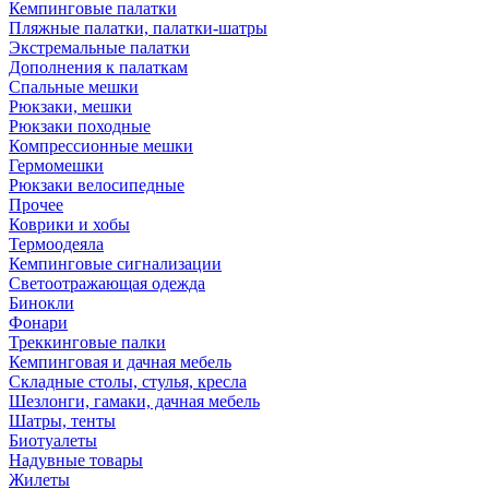
Кемпинговые палатки
Пляжные палатки, палатки-шатры
Экстремальные палатки
Дополнения к палаткам
Спальные мешки
Рюкзаки, мешки
Рюкзаки походные
Компрессионные мешки
Гермомешки
Рюкзаки велосипедные
Прочее
Коврики и хобы
Термоодеяла
Кемпинговые сигнализации
Светоотражающая одежда
Бинокли
Фонари
Треккинговые палки
Кемпинговая и дачная мебель
Складные столы, стулья, кресла
Шезлонги, гамаки, дачная мебель
Шатры, тенты
Биотуалеты
Надувные товары
Жилеты