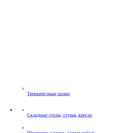
Треккинговые палки
Складные столы, стулья, кресла
Шезлонги, гамаки, дачная мебель