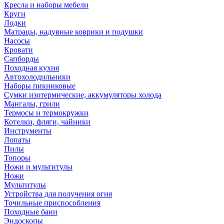
Кресла и наборы мебели
Круги
Лодки
Матрацы, надувные коврики и подушки
Насосы
Кровати
Сапборды
Походная кухня
Автохолодильники
Наборы пикниковые
Сумки изотермические, аккумуляторы холода
Мангалы, грили
Термосы и термокружки
Котелки, фляги, чайники
Инструменты
Лопаты
Пилы
Топоры
Ножи и мультитулы
Ножи
Мультитулы
Устройства для получения огня
Точильные приспособления
Походные бани
Эндоскопы