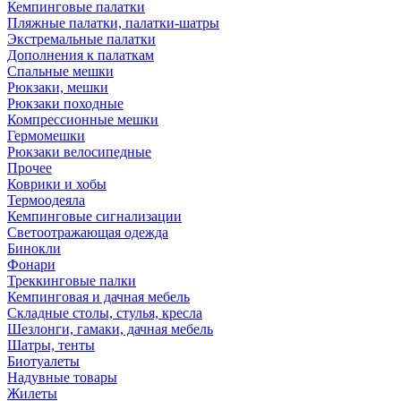
Кемпинговые палатки
Пляжные палатки, палатки-шатры
Экстремальные палатки
Дополнения к палаткам
Спальные мешки
Рюкзаки, мешки
Рюкзаки походные
Компрессионные мешки
Гермомешки
Рюкзаки велосипедные
Прочее
Коврики и хобы
Термоодеяла
Кемпинговые сигнализации
Светоотражающая одежда
Бинокли
Фонари
Треккинговые палки
Кемпинговая и дачная мебель
Складные столы, стулья, кресла
Шезлонги, гамаки, дачная мебель
Шатры, тенты
Биотуалеты
Надувные товары
Жилеты