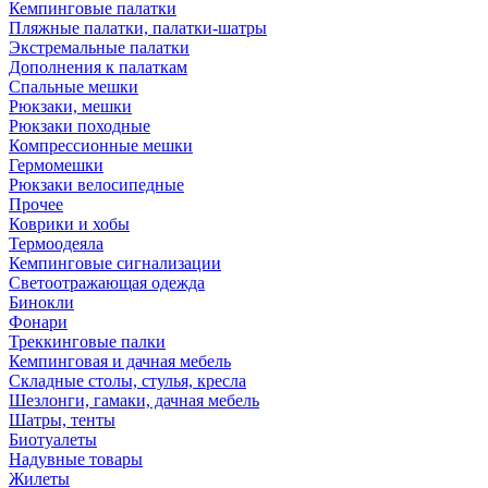
Кемпинговые палатки
Пляжные палатки, палатки-шатры
Экстремальные палатки
Дополнения к палаткам
Спальные мешки
Рюкзаки, мешки
Рюкзаки походные
Компрессионные мешки
Гермомешки
Рюкзаки велосипедные
Прочее
Коврики и хобы
Термоодеяла
Кемпинговые сигнализации
Светоотражающая одежда
Бинокли
Фонари
Треккинговые палки
Кемпинговая и дачная мебель
Складные столы, стулья, кресла
Шезлонги, гамаки, дачная мебель
Шатры, тенты
Биотуалеты
Надувные товары
Жилеты