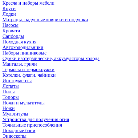
Кресла и наборы мебели
Круги
Лодки
Матрацы, надувные коврики и подушки
Насосы
Кровати
Сапборды
Походная кухня
Автохолодильники
Наборы пикниковые
Сумки изотермические, аккумуляторы холода
Мангалы, грили
Термосы и термокружки
Котелки, фляги, чайники
Инструменты
Лопаты
Пилы
Топоры
Ножи и мультитулы
Ножи
Мультитулы
Устройства для получения огня
Точильные приспособления
Походные бани
Эндоскопы