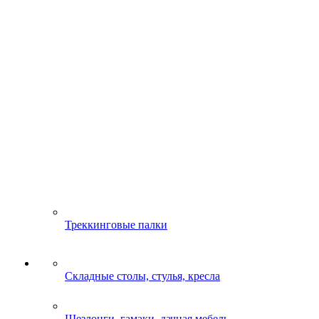
Треккинговые палки
Складные столы, стулья, кресла
Шезлонги, гамаки, дачная мебель