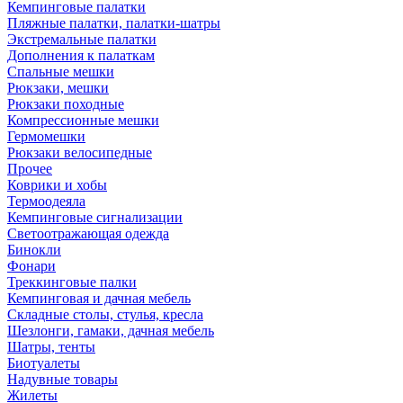
Кемпинговые палатки
Пляжные палатки, палатки-шатры
Экстремальные палатки
Дополнения к палаткам
Спальные мешки
Рюкзаки, мешки
Рюкзаки походные
Компрессионные мешки
Гермомешки
Рюкзаки велосипедные
Прочее
Коврики и хобы
Термоодеяла
Кемпинговые сигнализации
Светоотражающая одежда
Бинокли
Фонари
Треккинговые палки
Кемпинговая и дачная мебель
Складные столы, стулья, кресла
Шезлонги, гамаки, дачная мебель
Шатры, тенты
Биотуалеты
Надувные товары
Жилеты