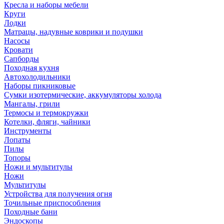
Кресла и наборы мебели
Круги
Лодки
Матрацы, надувные коврики и подушки
Насосы
Кровати
Сапборды
Походная кухня
Автохолодильники
Наборы пикниковые
Сумки изотермические, аккумуляторы холода
Мангалы, грили
Термосы и термокружки
Котелки, фляги, чайники
Инструменты
Лопаты
Пилы
Топоры
Ножи и мультитулы
Ножи
Мультитулы
Устройства для получения огня
Точильные приспособления
Походные бани
Эндоскопы