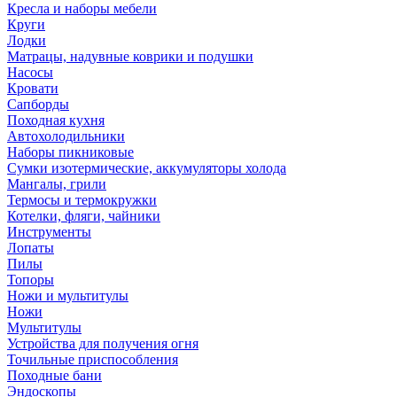
Кресла и наборы мебели
Круги
Лодки
Матрацы, надувные коврики и подушки
Насосы
Кровати
Сапборды
Походная кухня
Автохолодильники
Наборы пикниковые
Сумки изотермические, аккумуляторы холода
Мангалы, грили
Термосы и термокружки
Котелки, фляги, чайники
Инструменты
Лопаты
Пилы
Топоры
Ножи и мультитулы
Ножи
Мультитулы
Устройства для получения огня
Точильные приспособления
Походные бани
Эндоскопы