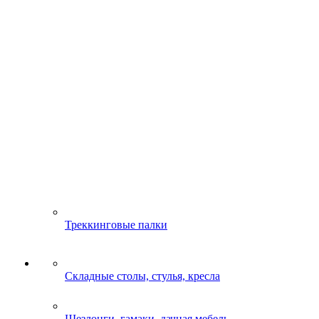
Треккинговые палки
Складные столы, стулья, кресла
Шезлонги, гамаки, дачная мебель