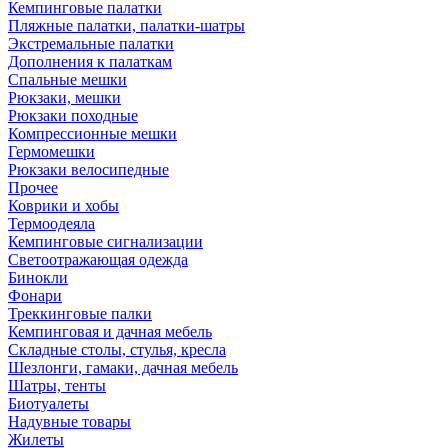
Кемпинговые палатки
Пляжные палатки, палатки-шатры
Экстремальные палатки
Дополнения к палаткам
Спальные мешки
Рюкзаки, мешки
Рюкзаки походные
Компрессионные мешки
Гермомешки
Рюкзаки велосипедные
Прочее
Коврики и хобы
Термоодеяла
Кемпинговые сигнализации
Светоотражающая одежда
Бинокли
Фонари
Треккинговые палки
Кемпинговая и дачная мебель
Складные столы, стулья, кресла
Шезлонги, гамаки, дачная мебель
Шатры, тенты
Биотуалеты
Надувные товары
Жилеты